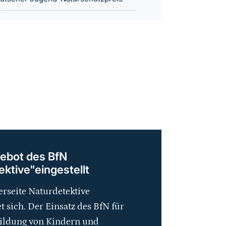
ebot des BfN
ktive"eingestellt
rseite Naturdetektive
t sich. Der Einsatz des BfN für
ildung von Kindern und