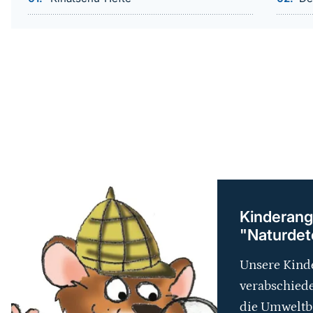
weiterführender
Inhalt
Kinderang
"Naturdete
Unsere Kinde
verabschiede
die Umweltb