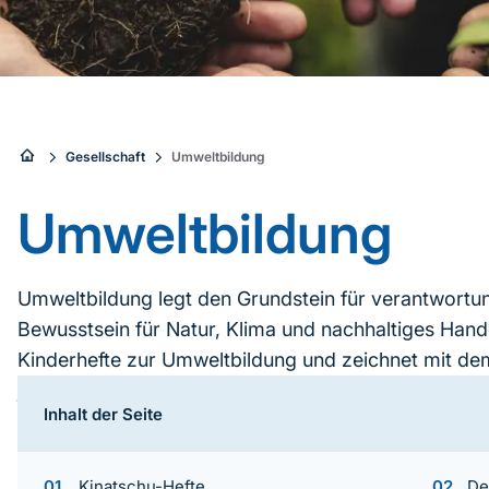
Sie
Gesellschaft
Umweltbildung
sind
Umweltbildung
hier:
Umweltbildung legt den Grundstein für verantwortu
Bewusstsein für Natur, Klima und nachhaltiges Hande
Kinderhefte zur Umweltbildung und zeichnet mit d
jugendliches Engagement aus.
Inhalt der Seite
Inhaltsnavigation
Kinatschu-Hefte
De