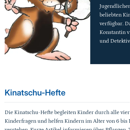
Jugendlichen
beliebten Ki
verfügbar. D
Konstantin v
und Detektiv
Sprungmarke
Kinatschu-Hefte
Die Kinatschu-Hefte begleiten Kinder durch alle vier
Kinderfragen und helfen Kindern im Alter von 6 bis 1
verstehen. Kurze Artikel informieren über Pflanzen