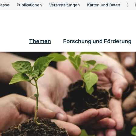
urschutz
resse
Publikationen
Veranstaltungen
Karten und Daten
vigation
e
Themen
Forschung und Förderung
Hauptnavigation