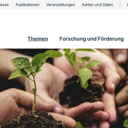
urschutz
resse
Publikationen
Veranstaltungen
Karten und Daten
vigation
e
Themen
Forschung und Förderung
Hauptnavigation