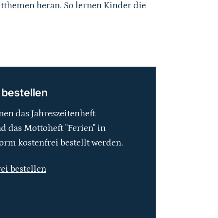
tthemen heran. So lernen Kinder die
 bestellen
nen das Jahreszeitenheft
 das Mottoheft "Ferien" in
orm kostenfrei bestellt werden.
rei bestellen