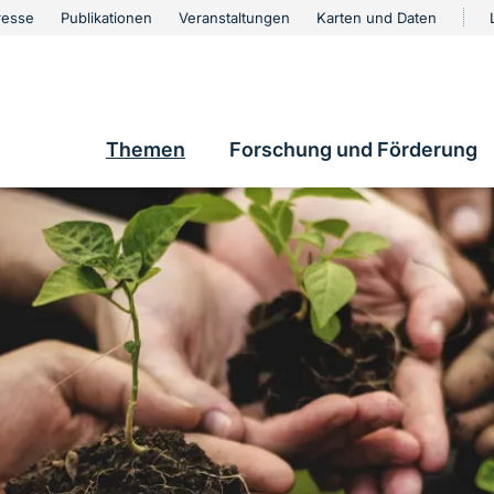
urschutz
resse
Publikationen
Veranstaltungen
Karten und Daten
vigation
e
Themen
Forschung und Förderung
Hauptnavigation