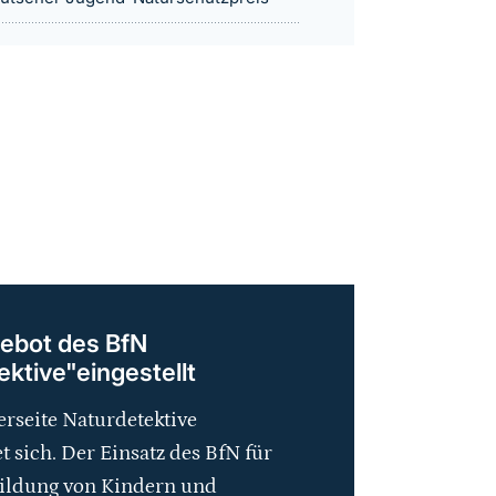
ebot des BfN
ktive"eingestellt
rseite Naturdetektive
t sich. Der Einsatz des BfN für
ildung von Kindern und