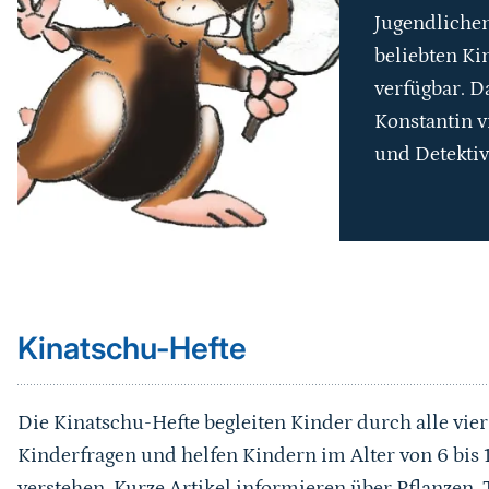
Jugendlichen
beliebten Ki
verfügbar. D
Konstantin v
und Detektiv
Sprungmarke
Kinatschu-Hefte
Die Kinatschu-Hefte begleiten Kinder durch alle vier
Kinderfragen und helfen Kindern im Alter von 6 bis 1
verstehen. Kurze Artikel informieren über Pflanzen