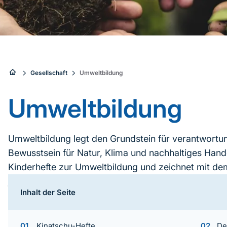
Sie
Gesellschaft
Umweltbildung
sind
Umweltbildung
hier:
Umweltbildung legt den Grundstein für verantwortu
Bewusstsein für Natur, Klima und nachhaltiges Hande
Kinderhefte zur Umweltbildung und zeichnet mit d
jugendliches Engagement aus.
Inhalt der Seite
Inhaltsnavigation
Kinatschu-Hefte
De