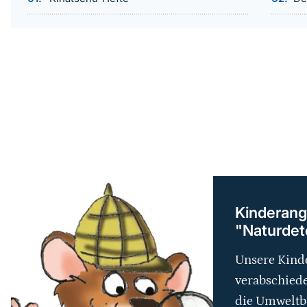
weiterführender
Inhalt
Kinderang
"Naturdete
Unsere Kinde
verabschiede
die Umweltb