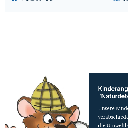
weiterführender
Inhalt
Kinderang
"Naturdete
Unsere Kinde
verabschiede
die Umweltb