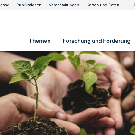
urschutz
resse
Publikationen
Veranstaltungen
Karten und Daten
vigation
e
Themen
Forschung und Förderung
Hauptnavigation