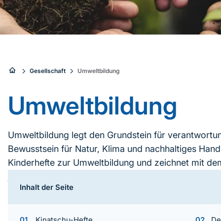
Sie
Gesellschaft
Umweltbildung
sind
Umweltbildung
hier:
Umweltbildung legt den Grundstein für verantwortu
Bewusstsein für Natur, Klima und nachhaltiges Hande
Kinderhefte zur Umweltbildung und zeichnet mit d
jugendliches Engagement aus.
Inhalt der Seite
Inhaltsnavigation
Kinatschu-Hefte
De