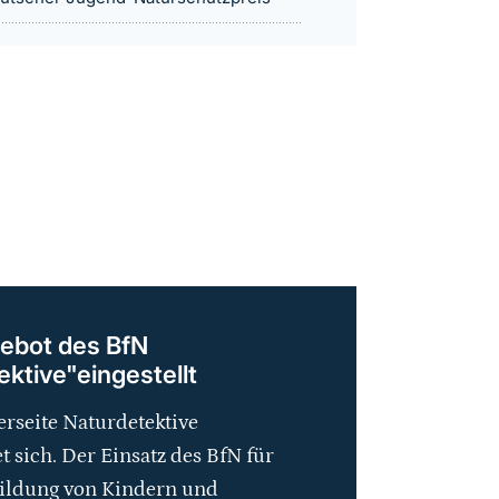
ebot des BfN
ktive"eingestellt
rseite Naturdetektive
t sich. Der Einsatz des BfN für
ildung von Kindern und