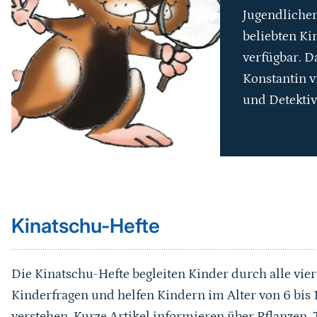
Jugendlichen
beliebten Ki
verfügbar. D
Konstantin v
und Detektiv
Sprungmarke
Kinatschu-Hefte
Die Kinatschu-Hefte begleiten Kinder durch alle vier
Kinderfragen und helfen Kindern im Alter von 6 bis 1
verstehen. Kurze Artikel informieren über Pflanzen