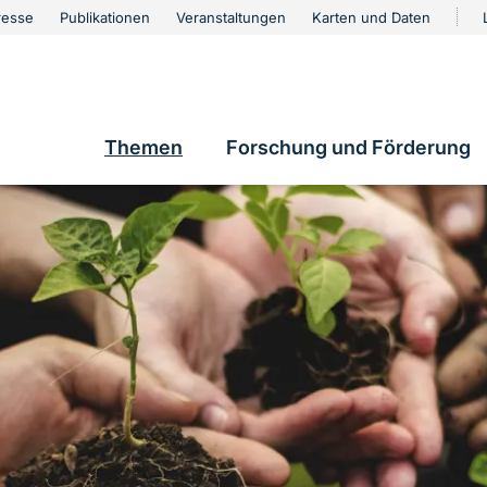
urschutz
resse
Publikationen
Veranstaltungen
Karten und Daten
vigation
e
Themen
Forschung und Förderung
Hauptnavigation