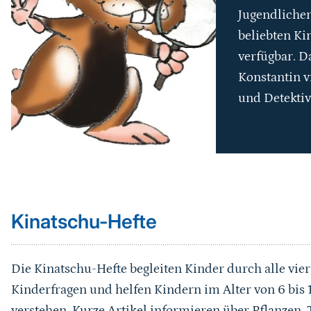
Jugendlichen
beliebten Ki
verfügbar. D
Konstantin v
und Detektiv
Sprungmarke
Kinatschu-Hefte
Die Kinatschu-Hefte begleiten Kinder durch alle vier
Kinderfragen und helfen Kindern im Alter von 6 bis 1
verstehen. Kurze Artikel informieren über Pflanzen