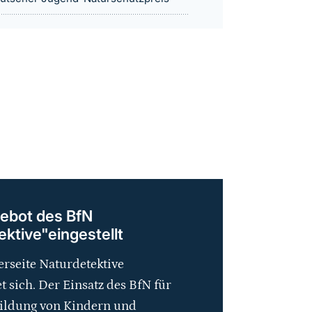
ebot des BfN
ktive"eingestellt
rseite Naturdetektive
t sich. Der Einsatz des BfN für
ildung von Kindern und