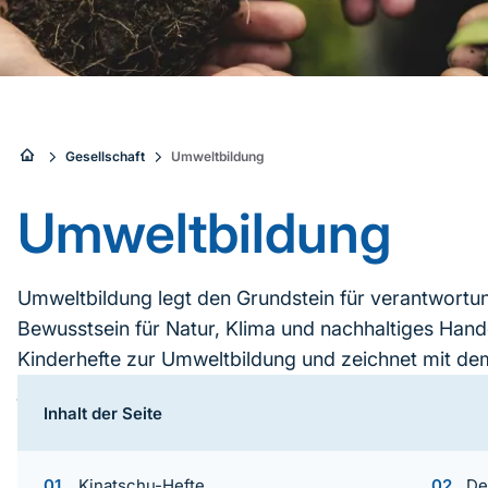
Sie
Gesellschaft
Umweltbildung
sind
Umweltbildung
hier:
Umweltbildung legt den Grundstein für verantwortu
Bewusstsein für Natur, Klima und nachhaltiges Hande
Kinderhefte zur Umweltbildung und zeichnet mit d
jugendliches Engagement aus.
Inhalt der Seite
Inhaltsnavigation
Kinatschu-Hefte
De