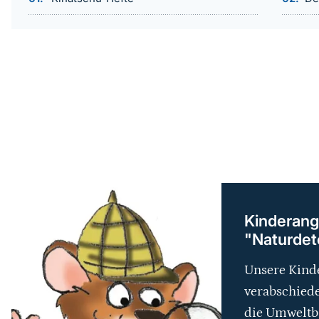
weiterführender
Inhalt
Kinderang
"Naturdete
Unsere Kinde
verabschiede
die Umweltb