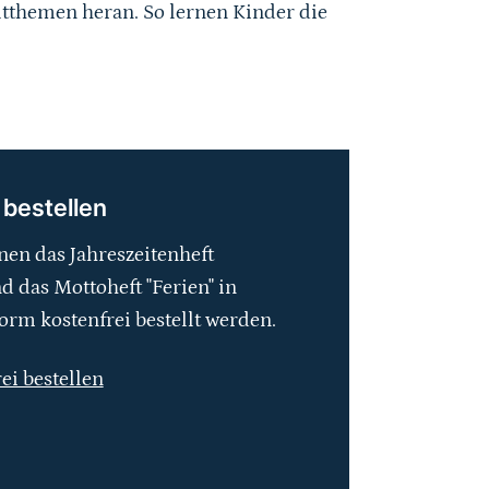
tthemen heran. So lernen Kinder die
 bestellen
nen das Jahreszeitenheft
 das Mottoheft "Ferien" in
orm kostenfrei bestellt werden.
rei bestellen