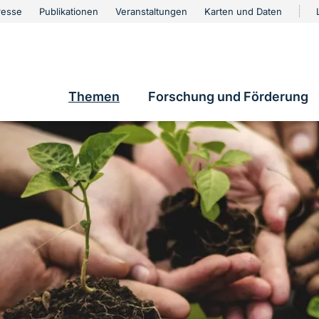
urschutz
resse
Publikationen
Veranstaltungen
Karten und Daten
vigation
e
Themen
Forschung und Förderung
Hauptnavigation