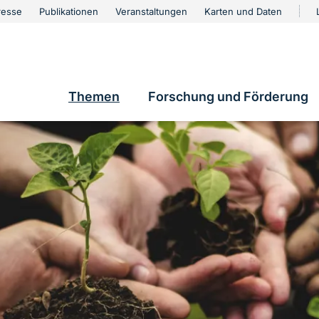
urschutz
resse
Publikationen
Veranstaltungen
Karten und Daten
vigation
e
Themen
Forschung und Förderung
Hauptnavigation