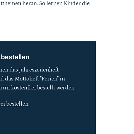
tthemen heran. So lernen Kinder die
 bestellen
nen das Jahreszeitenheft
 das Mottoheft "Ferien" in
orm kostenfrei bestellt werden.
rei bestellen